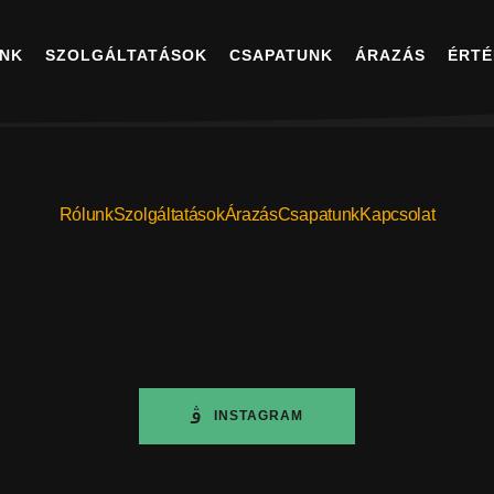
NK
SZOLGÁLTATÁSOK
CSAPATUNK
ÁRAZÁS
ÉRTÉ
Rólunk
Szolgáltatások
Árazás
Csapatunk
Kapcsolat
INSTAGRAM